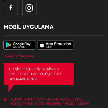
MOBİL UYGULAMA
Üyelik Sözleşmesi
İLETİŞİM BİLGİLERİMİZ ÜZERİNDEN
BİZLERLE SORU VE GÖRÜŞLERİNİZİ
PAYLAŞABİLİRSİNİZ.
MERSIN MARINA AVM - ADNAN MENDERES BUL.
EĞRIÇAM MAH. NO:33 YENIŞEHIR, MERSIN, TÜRKIYE