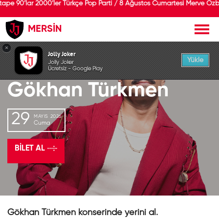
pe 90’lar 2000’ler Türkçe Pop Parti / 8 Ağustos Cumartesi Merve Özb
MERSİN
GEÇMİŞ ETKİNLİK
×
Jolly Joker
Yükle
Jolly Joker
Ücretsiz - Google Play
Gökhan Türkmen
29
MAYIS 2026
Cuma
BILET AL
Gökhan Türkmen konserinde yerini al.