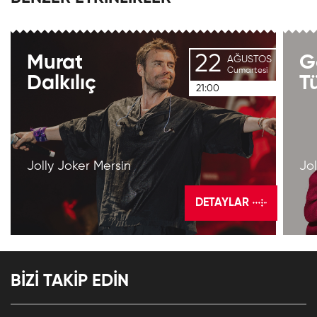
22
Murat
G
AĞUSTOS
Cumartesi
Dalkılıç
T
21:00
Jolly Joker Mersin
Jol
DETAYLAR
BİZİ TAKİP EDİN