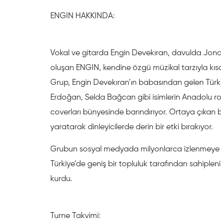
ENGIN HAKKINDA:
Vokal ve gitarda Engin Devekıran, davulda Jona
oluşan ENGIN, kendine özgü müzikal tarzıyla kısa s
Grup, Engin Devekıran’ın babasından gelen Türk k
Erdoğan, Selda Bağcan gibi isimlerin Anadolu ro
coverları bünyesinde barındırıyor. Ortaya çıkan b
yaratarak dinleyicilerde derin bir etki bırakıyor.
Grubun sosyal medyada milyonlarca izlenmeye 
Türkiye’de geniş bir topluluk tarafından sahipleni
kurdu.
Turne Takvimi: