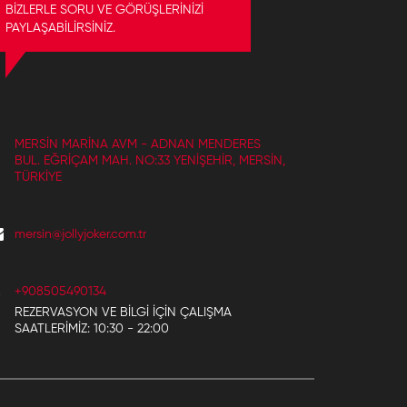
BİZLERLE SORU VE GÖRÜŞLERİNİZİ
PAYLAŞABİLİRSİNİZ.
MERSIN MARINA AVM - ADNAN MENDERES
BUL. EĞRIÇAM MAH. NO:33 YENIŞEHIR, MERSIN,
TÜRKIYE
mersin@jollyjoker.com.tr
+908505490134
REZERVASYON VE BILGI IÇIN ÇALIŞMA
SAATLERIMIZ: 10:30 - 22:00