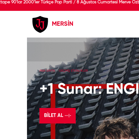
 90’lar 2000’ler Türkçe Pop Parti / 8 Ağustos Cumartesi Merve Özbey
MERSİN
ANA SAYFA
GEÇMİŞ ETKİNLİKLER
+1 Sunar: ENG
BILET AL