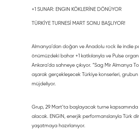
+1 SUNAR: ENGIN KÖKLERİNE DÖNÜYOR
TÜRKİYE TURNESİ MART SONU BAŞLIYOR!
Almanya’dan doğan ve Anadolu rock ile indie po
önümüzdeki bahar +1 katkılarıyla ve Pulse organ
Ankara’da sahneye çıkıyor. “Sag Mir Almanya To
aşarak gerçekleşecek Türkiye konserleri, grubun 
müjdeliyor.
Grup, 29 Mart’ta başlayacak turne kapsamında İ
alacak. ENGIN, enerjik performanslarıyla Türk din
yaşatmaya hazırlanıyor.