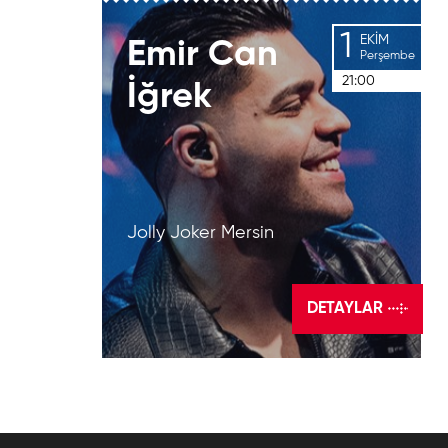
1
EKIM
Emir
Can
Perşembe
21:00
İğrek
Jolly Joker Mersin
DETAYLAR