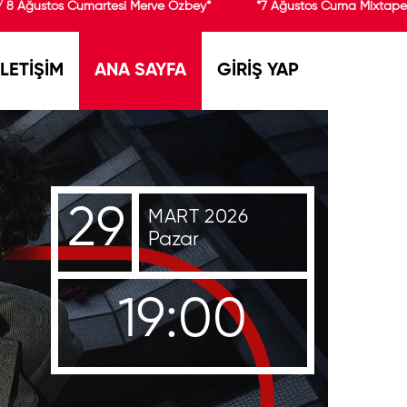
8 Ağustos Cumartesi Merve Özbey*
*7 Ağustos Cuma Mixtape 90’
İLETİŞİM
ANA SAYFA
GİRİŞ YAP
29
MART 2026
Pazar
19:00