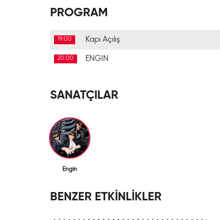
PROGRAM
Kapı Açılış
19:00
ENGIN
20:00
SANATÇILAR
Engin
BENZER ETKİNLİKLER