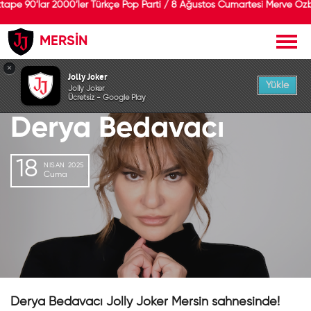
ape 90’lar 2000’ler Türkçe Pop Parti / 8 Ağustos Cumartesi Merve Özb
MERSİN
GEÇMİŞ ETKİNLİK
×
Jolly Joker
Yükle
Jolly Joker
Ücretsiz - Google Play
Derya Bedavacı
18
NISAN 2025
Cuma
Derya Bedavacı Jolly Joker Mersin sahnesinde!