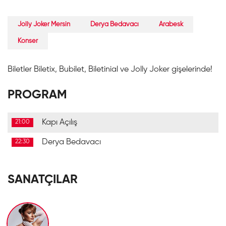
Jolly Joker Mersin
Derya Bedavacı
Arabesk
Konser
Biletler Biletix, Bubilet, Biletinial ve Jolly Joker gişelerinde!
PROGRAM
Kapı Açılış
21:00
Derya Bedavacı
22:30
SANATÇILAR