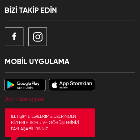
BİZİ TAKİP EDİN
MOBİL UYGULAMA
Üyelik Sözleşmesi
İLETİŞİM BİLGİLERİMİZ ÜZERİNDEN
BİZLERLE SORU VE GÖRÜŞLERİNİZİ
PAYLAŞABİLİRSİNİZ.