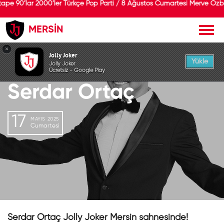
pe 90’lar 2000’ler Türkçe Pop Parti / 8 Ağustos Cumartesi Merve Özb
MERSİN
GEÇMİŞ ETKİNLİK
×
Jolly Joker
Yükle
Jolly Joker
Ücretsiz - Google Play
Serdar Ortaç
17
MAYIS 2025
Cumartesi
Serdar Ortaç Jolly Joker Mersin sahnesinde!