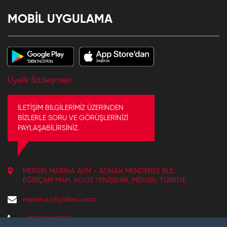
MOBİL UYGULAMA
Üyelik Sözleşmesi
İLETİŞİM BİLGİLERİMİZ ÜZERİNDEN
BİZLERLE SORU VE GÖRÜŞLERİNİZİ
PAYLAŞABİLİRSİNİZ.
MERSIN MARINA AVM - ADNAN MENDERES BUL.
EĞRIÇAM MAH. NO:33 YENIŞEHIR, MERSIN, TÜRKIYE
mersin@jollyjoker.com.tr
+908505490134