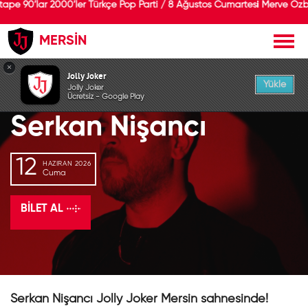
pe 90’lar 2000’ler Türkçe Pop Parti / 8 Ağustos Cumartesi Merve Özb
MERSİN
GEÇMİŞ ETKİNLİK
×
Jolly Joker
Yükle
Jolly Joker
Ücretsiz - Google Play
Serkan Nişancı
12
HAZIRAN 2026
Cuma
BILET AL
Serkan Nişancı Jolly Joker Mersin sahnesinde!