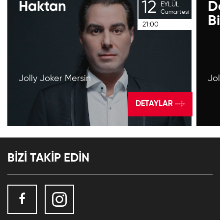
12
Haktan
D
EYLÜL
Cumartesi
Bi
21:00
Jolly Joker Mersin
Jol
DETAYLAR
BİZİ TAKİP EDİN