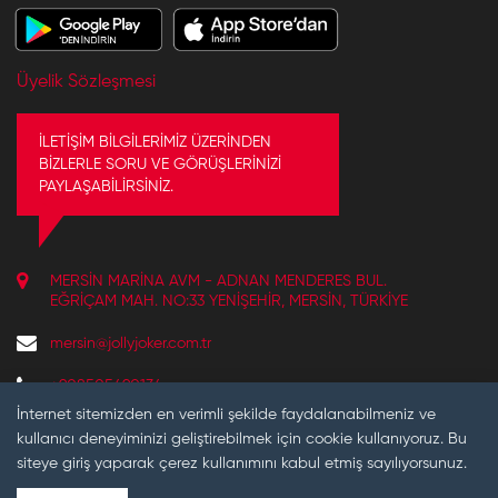
Üyelik Sözleşmesi
İLETİŞİM BİLGİLERİMİZ ÜZERİNDEN
BİZLERLE SORU VE GÖRÜŞLERİNİZİ
PAYLAŞABİLİRSİNİZ.
MERSIN MARINA AVM - ADNAN MENDERES BUL.
EĞRIÇAM MAH. NO:33 YENIŞEHIR, MERSIN, TÜRKIYE
mersin@jollyjoker.com.tr
+908505490134
REZERVASYON VE BILGI IÇIN ÇALIŞMA SAATLERIMIZ:
İnternet sitemizden en verimli şekilde faydalanabilmeniz ve
10:30 - 22:00
kullanıcı deneyiminizi geliştirebilmek için cookie kullanıyoruz. Bu
siteye giriş yaparak çerez kullanımını kabul etmiş sayılıyorsunuz.