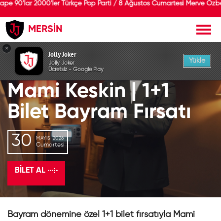
e 90’lar 2000’ler Türkçe Pop Parti / 8 Ağustos Cumartesi Merve Özbe
MERSİN
GEÇMİŞ ETKİNLİK
×
Jolly Joker
Yükle
Jolly Joker
Ücretsiz - Google Play
Mami Keskin | 1+1
Bilet Bayram Fırsatı
30
MAYIS 2026
Cumartesi
BILET AL
Bayram dönemine özel 1+1 bilet fırsatıyla Mami