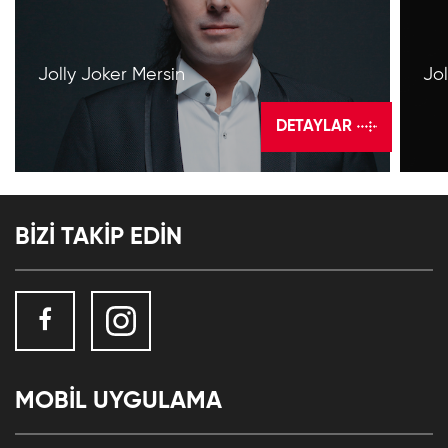
Jolly Joker Mersin
Jol
DETAYLAR
BİZİ TAKİP EDİN
MOBİL UYGULAMA