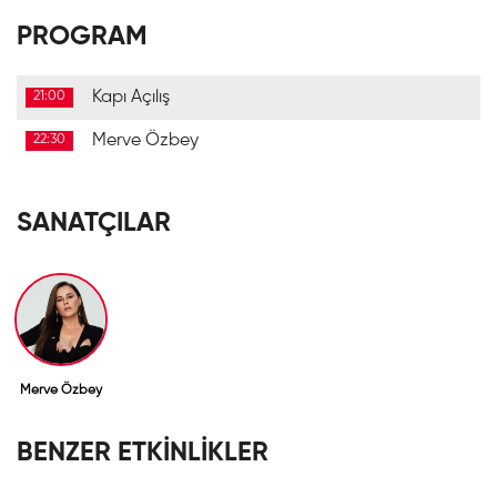
PROGRAM
Kapı Açılış
21:00
Merve Özbey
22:30
SANATÇILAR
Merve Özbey
BENZER ETKİNLİKLER