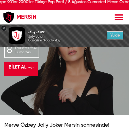
e 90’lar 2000’ler Türkçe Pop Parti / 8 Ağustos Cumartesi Merve Özbey
MERSİN
×
Merve Özbey
Jolly Joker
Yükle
Jolly Joker
Ücretsiz - Google Play
8
AĞUSTOS 2026
Cumartesi
BILET AL
Merve Özbey Jolly Joker Mersin sahnesinde!