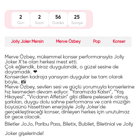
2
2
56
24
Gün
Saat
Dakika
Saniye
Jolly Joker Mersin
Merve Özbey
Pop
Konser
Merve Özbey, mükemmel konser performansıyla Jolly
Joker X’te olan herkesi mest etti.
Çok eğlendik, biraz duygulandık, o güzel sesine de
doyamadık. ❤
Konserden kadraja yansıyan duygular ise tam olarak
böyle… 📸
Merve Özbey, sevilen sesi ve güçlü yorumuyla konserlerine
hız kesmeden devam ediyor. “Yaramızda Kalsın”, “Yaş
Hikayesi”, “Vicdanın Affetsin” gibi dillere pelesenk olmuş
şarkıları, duygu dolu sahne performansı ve canlı müziğin
büyüsünü hissettiren enerjisiyle Jolly Joker'de
gerçekleştireceği konser, dinleyen herkes için unutulmaz
bir gece olacak.
Biletler JoJo, Paribu Pass, Biletix, Bubilet, Biletinial ve Jolly
Joker gişelerinde!