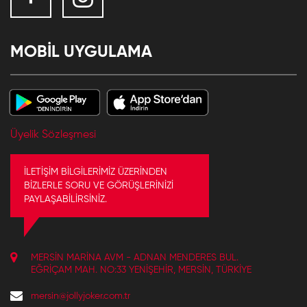
MOBİL UYGULAMA
Üyelik Sözleşmesi
İLETİŞİM BİLGİLERİMİZ ÜZERİNDEN
BİZLERLE SORU VE GÖRÜŞLERİNİZİ
PAYLAŞABİLİRSİNİZ.
MERSIN MARINA AVM - ADNAN MENDERES BUL.
EĞRIÇAM MAH. NO:33 YENIŞEHIR, MERSIN, TÜRKIYE
mersin@jollyjoker.com.tr