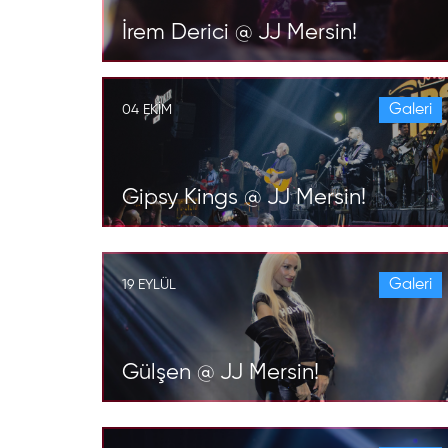
İrem Derici @ JJ Mersin!
Galeri
04 EKIM
Gipsy Kings @ JJ Mersin!
Galeri
19 EYLÜL
Gülşen @ JJ Mersin!