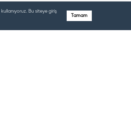
kullanıyoruz. Bu siteye giriş
Tamam
İLETİŞİM BİLGİLERİMİZ ÜZERİNDEN
BİZLERLE SORU VE GÖRÜŞLERİNİZİ
PAYLAŞABİLİRSİNİZ.
MERSIN MARINA AVM - ADNAN MENDERES
BUL. EĞRIÇAM MAH. NO:33 YENIŞEHIR, MERSIN,
TÜRKIYE