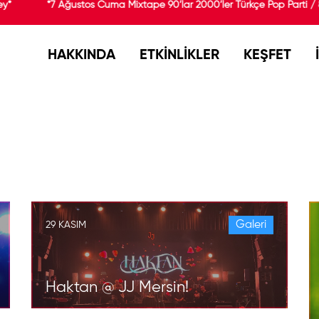
*7 Ağustos Cuma Mixtape 90’lar 2000’ler Türkçe Pop Parti / 8 
HAKKINDA
ETKİNLİKLER
KEŞFET
Galeri
29 KASIM
Haktan @ JJ Mersin!