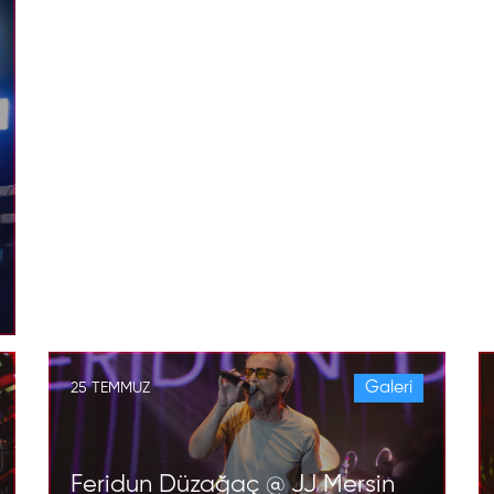
Galeri
25 TEMMUZ
Feridun Düzağaç @ JJ Mersin