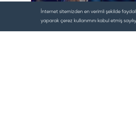
İnternet sitemizden en verimli şekilde faydal
Koray Avcı @ JJ Mersin
yaparak çerez kullanımını kabul etmiş sayılı
BİZİ TAKİP EDİN