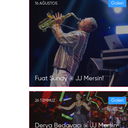
Galeri
16 AĞUSTOS
Fuat Sunay @ JJ Mersin!
Galeri
26 TEMMUZ
Derya Bedavacı @ JJ Mersin