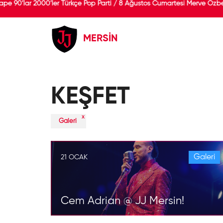
0’lar 2000’ler Türkçe Pop Parti / 8 Ağustos Cumartesi Merve Özbey*
MERSİN
KEŞFET
x
Galeri
Galeri
21 OCAK
Cem Adrian @ JJ Mersin!